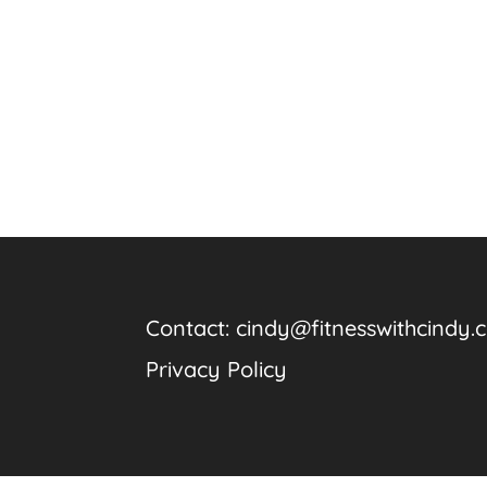
Contact:
cindy@fitnesswithcindy.
Privacy Policy