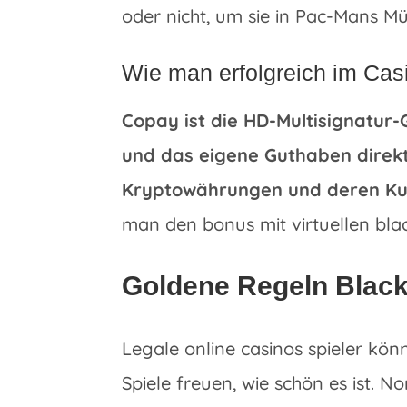
oder nicht, um sie in Pac-Mans Mün
Wie man erfolgreich im Cas
Copay ist die HD-Multisignatur-
und das eigene Guthaben direkt
Kryptowährungen und deren Ku
man den bonus mit virtuellen bl
Goldene Regeln Black
Legale online casinos spieler kö
Spiele freuen, wie schön es ist. 